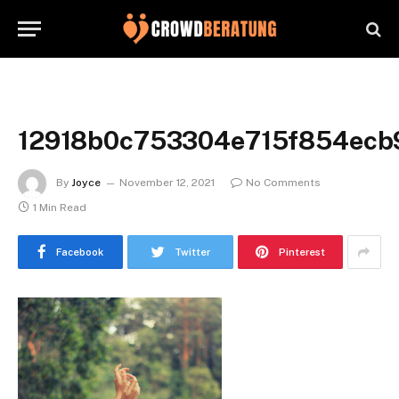
12918b0c753304e715f854ecb
By
Joyce
November 12, 2021
No Comments
1 Min Read
Facebook
Twitter
Pinterest